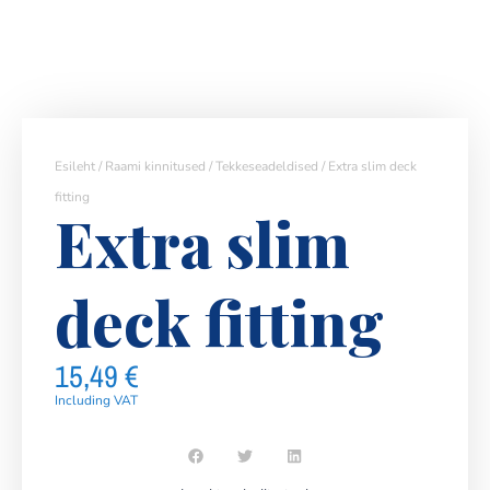
Esileht
/
Raami kinnitused
/
Tekkeseadeldised
/ Extra slim deck
fitting
Extra slim
deck fitting
15,49
€
Including VAT