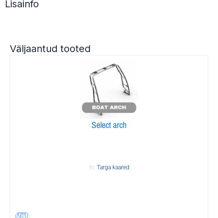
Lisainfo
Väljaantud tooted
Select arch
In:
Targa kaared
Vali