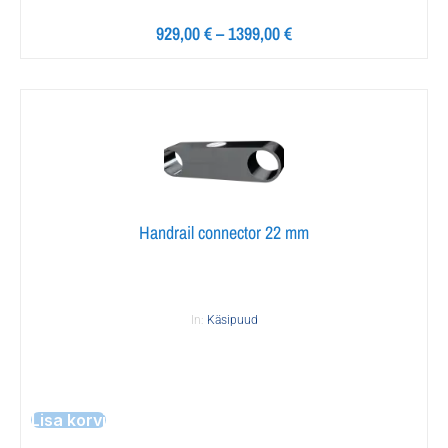
929,00
€
–
1399,00
€
Handrail connector 22 mm
In:
Käsipuud
Lisa korvi