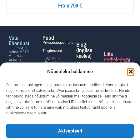
From 709 €
Võta
Pood
ühendust
Privaatsuspoliitika
Blogi
Hiiu mnt. 13,
(inglise
Tingimused
Käina, 92101
Liitu
keeles)
Hiiumaa,
uudiskirjaga
We Ship
Estonia
Daily To:
Rigid Solar Panel
Click to
Frame Mounts for
Phone:
+372
Eesti
Boats: A Smarter
5680 0066
Nõusoleku haldamine
accept
Finland
Way to Add Solar
Sweden
Without the
Email:
marketing
Denmark
Wobble
aprill 2, 2026
we@freyaframes.eu
Parima kasutuskogemuse pakkumiseks kasutame selliseid tehnoloogiaid
Germany
cookies
nagu küpsised, et salvestada ja/või pääseda ligi seadme andmetele. Nende
Freyaframes
and
and all
tehnoloogiatega nõustumine võimaldab meil töödelda selliseid andmeid
Meremessil:
over the
meie lemmik
enable
EU
nagu sirvimiskäitumine või unikaalsed ID-d sellel saidil. Nõusoleku andmata
tooted
veebruar 26,
jätmine või selle tühistamine võib mõjutada teatud funktsioone ja
this
2026
funktsioone negatiivselt.
Saada
content
Boot Düsseldorf
Freya Frames on
2026: the sailing
Aktsepteeri
Charter Sailing OÜ
highlights
shaping the new
kaubamärk, Kõik
season.
jaanuar 22,