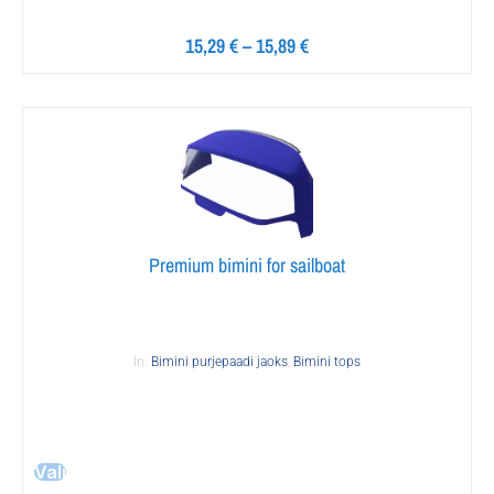
15,29
€
–
15,89
€
Premium bimini for sailboat
In:
Bimini purjepaadi jaoks
,
Bimini tops
Vali