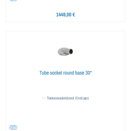
1449,00
€
Tube socket round base 30*
In:
Tekkeseadeldised
,
Endcaps
Vali