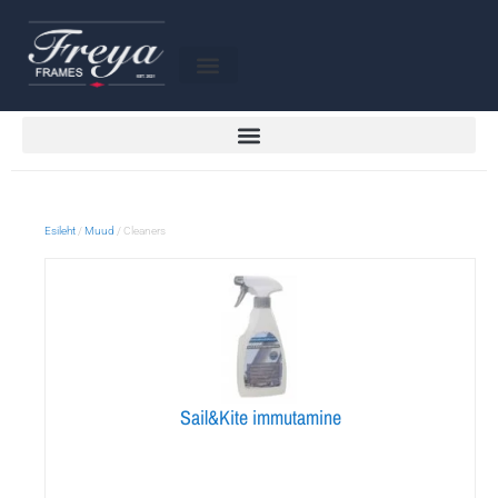
Esileht
/
Muud
/ Cleaners
Sail&Kite immutamine