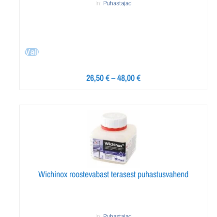
In:
Puhastajad
Vali
26,50
€
–
48,00
€
Wichinox roostevabast terasest puhastusvahend
In:
Puhastajad