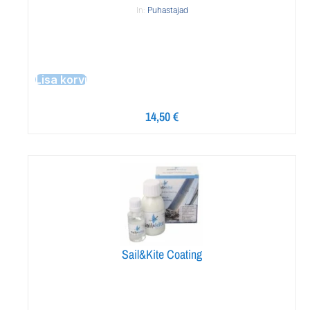
In:
Puhastajad
Lisa korvi
14,50
€
Sail&Kite Coating