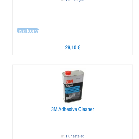
Lisa korvi
26,10
€
3M Adhesive Cleaner
In:
Puhastajad