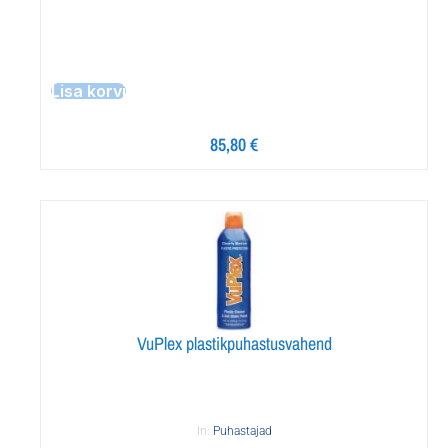
Lisa korvi
85,80
€
VuPlex plastikpuhastusvahend
In:
Puhastajad