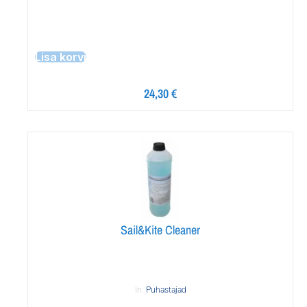
Lisa korvi
24,30
€
Sail&Kite Cleaner
In:
Puhastajad